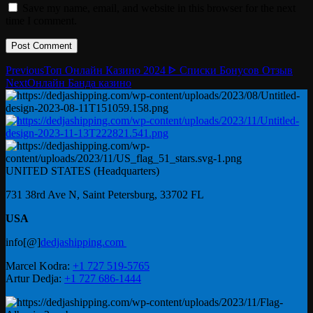
Save my name, email, and website in this browser for the next
time I comment.
Post
Previous
Топ Онлайн Казино 2024 ᐈ Списки Бонусов Отзыв
Next
Онлайн Банда казино
navigation
UNITED STATES (Headquarters)
731 38rd Ave N, Saint Petersburg, 33702 FL
USA
info[@]
dedjashipping.com
Marcel Kodra:
+1 727 519-5765
Artur Dedja:
+1 727 686-1444