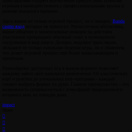
трансляциями создают впечатление присутствия, позволяя
игрокам взаимодействовать с профессиональными крупье в
режиме реального времени.
Здесь важен не только игровой процесс, но и эмоции,
Banda
casino вход
которые он приносит. Реалистичная обстановка,
живое общение и моментальные реакции на действия
участников превращают обычный сеанс в полноценное
погружение в мир азарта. Дилеры, ведущие трансляции,
обладают не только навыками ведения игры, но и обаянием,
что делает игровой процесс ещё более захватывающим и
приятным.
Разнообразие доступных игр в живом формате позволяет
каждому найти своё идеальное развлечение. От классических
карт и рулетки до уникальных шоу-программ – каждый
сможет выбрать формат по душе. Главное преимущество – это
возможность соприкоснуться с атмосферой традиционного
игорного зала, не покидая дома.
impact
Share