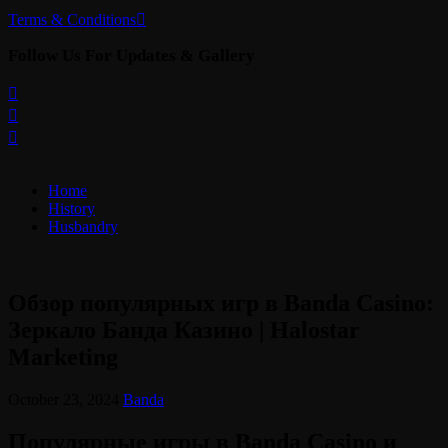
Skip
Terms & Conditions
to
content
Follow Us For Updates & Gallery
Home
History
Husbandry
Обзор популярных игр в Banda Casino:
Зеркало Банда Казино | Halostar
Marketing
October 23, 2024
Banda
Популярные игры в Banda Casino и