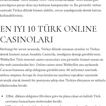
yatırdığınız parayı ikiye üçe katlayan kampanyalar va. Bu güvenilir online
casinoda Türkçe dilinde hizmet alabilir, sorun yaşadığınızda destek hattını
kullanabilirsiniz.
EN IYI 10 TÜRK ONLINE
CASINOLARI
Herhangi bir sorun sırasında, Türkçe dilinde oynanan oyunlar ve Türkçe
destek hizmeti sunan Anadolu Casino’da, istediğiniz desteği görebilirsiniz.
WebbySlot Türk internet casino oyuncuları için güvenilir hizmet sunan on
the web casinolardan biri. Online casino sitesi WebbySlot ana sayfasında
Curacao lisansına sahip olduğunu görebilirsiniz. 80 milyonun üzerinde
nüfusu empieza Avrupa ile Asya kıtalarına yayılmış toprakları sayesinde
stratejik olarak önemli bir pozisyona sahip olan Türkiye dünyanın en nüfuzlu
ülkelerinden biridir.
22Bet, dikkate aldığımız filtrelere göre ön plana çıkan en kaliteli Türk
çevrimiçi kumarhane sitelerinden biridir.