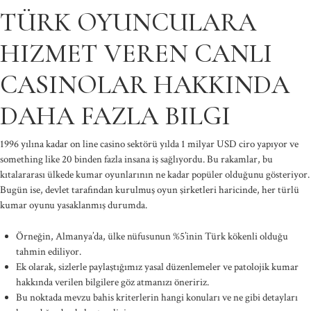
TÜRK OYUNCULARA
HIZMET VEREN CANLI
CASINOLAR HAKKINDA
DAHA FAZLA BILGI
1996 yılına kadar on line casino sektörü yılda 1 milyar USD ciro yapıyor ve
something like 20 binden fazla insana iş sağlıyordu. Bu rakamlar, bu
kıtalararası ülkede kumar oyunlarının ne kadar popüler olduğunu gösteriyor.
Bugün ise, devlet tarafından kurulmuş oyun şirketleri haricinde, her türlü
kumar oyunu yasaklanmış durumda.
Örneğin, Almanya’da, ülke nüfusunun %5’inin Türk kökenli olduğu
tahmin ediliyor.
Ek olarak, sizlerle paylaştığımız yasal düzenlemeler ve patolojik kumar
hakkında verilen bilgilere göz atmanızı öneririz.
Bu noktada mevzu bahis kriterlerin hangi konuları ve ne gibi detayları