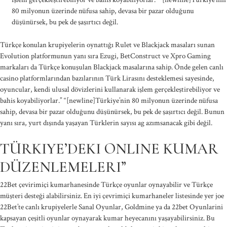
80 milyonun üzerinde nüfusa sahip, devasa bir pazar olduğunu
düşünürsek, bu pek de şaşırtıcı değil.
Türkçe konulan krupiyelerin oynattığı Rulet ve Blackjack masaları sunan
Evolution platformunun yanı sıra Ezugi, BetConstruct ve Xpro Gaming
markaları da Türkçe konuşulan Blackjack masalarına sahip. Önde gelen canlı
casino platformlarından bazılarının Türk Lirasını desteklemesi sayesinde,
oyuncular, kendi ulusal dövizlerini kullanarak işlem gerçekleştirebiliyor ve
bahis koyabiliyorlar.” “[newline]Türkiye’nin 80 milyonun üzerinde nüfusa
sahip, devasa bir pazar olduğunu düşünürsek, bu pek de şaşırtıcı değil. Bunun
yanı sıra, yurt dışında yaşayan Türklerin sayısı ag azımsanacak gibi değil.
TÜRKIYE’DEKI ONLINE KUMAR
DÜZENLEMELERI”
22Bet çevirimiçi kumarhanesinde Türkçe oyunlar oynayabilir ve Türkçe
müşteri desteği alabilirsiniz. En iyi çevrimiçi kumarhaneler listesinde yer joe
22Bet’te canlı krupiyelerle Sanal Oyunlar, Goldmine ya da 22bet Oyunlarini
kapsayan çeşitli oyunlar oynayarak kumar heyecanını yaşayabilirsiniz. Bu