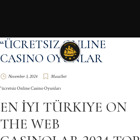
“ÜCRETSIZ ONLINE
Skip
to
content
CASINO OYUNLAR
November 3, 2024
Masalbet
“ücretsiz Online Casino Oyunları
EN İYI TÜRKIYE ON
THE WEB