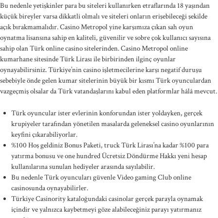
Bu nedenle yetişkinler para bu siteleri kullanırken etraflarında 18 yaşından
küçük bireyler varsa dikkatli olmalı ve siteleri onların erişebileceği şekilde
açık bırakmamalıdır. Casino Metropol yine karşımıza çıkan sah oyun
oynatma lisansına sahip en kaliteli, güvenilir ve sobre çok kullanıcı sayısına
sahip olan Türk online casino sitelerinden. Casino Metropol online
kumarhane sitesinde Türk Lirası ile birbirinden ilginç oyunlar
oynayabilirsiniz. Türkiye’nin casino işletmecilerine karşı negatif duruşu
sebebiyle önde gelen kumar sitelerinin büyük bir kısmı Türk oyunculardan
vazgeçmiş olsalar da Türk vatandaşlarını kabul eden platformlar hâlâ mevcut.
Türk oyuncular ister evlerinin konforundan ister yoldayken, gerçek
krupiyeler tarafından yönetilen masalarda geleneksel casino oyunlarının
keyfini çıkarabiliyorlar.
%100 Hoş geldiniz Bonus Paketi, truck Türk Lirası’na kadar %100 para
yatırma bonusu ve one hundred Ücretsiz Döndürme Hakkı yeni hesap
kullanılarına sunulan hediyeler arasında sayılabilir.
Bu nedenle Türk oyuncuları güvenle Video gaming Club online
casinosunda oynayabilirler.
Türkiye Casinority kataloğundaki casinolar gerçek parayla oynamak
içindir ve yalnızca kaybetmeyi göze alabileceğiniz parayı yatırmanız