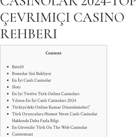
CASINOLAR 2024-TOP
ÇEVRIMIÇI CASINO
REHBERI
Content
Bets10
Bonuslar Sizi Bekliyor
En İyi Canlı Casinolar
Slots
En Iyi Twelve Türk Online Casinoları
Yılının En İyi Canlı Casinoları 2024
Türkiye’deki Online Kumar Düzenlemeleri”
Türk Oyunculara Hizmet Veren Canlı Casinolar
Hakkında Daha Fazla Bilgi
En Güvenilir Türk On The Web Casinolar
Casinomaxi