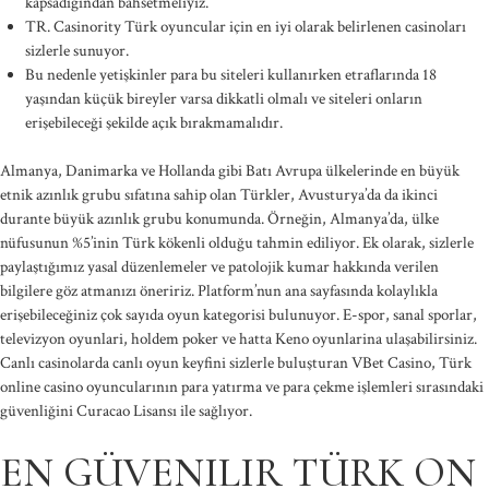
kapsadığından bahsetmeliyiz.
TR. Casinority Türk oyuncular için en iyi olarak belirlenen casinoları
sizlerle sunuyor.
Bu nedenle yetişkinler para bu siteleri kullanırken etraflarında 18
yaşından küçük bireyler varsa dikkatli olmalı ve siteleri onların
erişebileceği şekilde açık bırakmamalıdır.
Almanya, Danimarka ve Hollanda gibi Batı Avrupa ülkelerinde en büyük
etnik azınlık grubu sıfatına sahip olan Türkler, Avusturya’da da ikinci
durante büyük azınlık grubu konumunda. Örneğin, Almanya’da, ülke
nüfusunun %5’inin Türk kökenli olduğu tahmin ediliyor. Ek olarak, sizlerle
paylaştığımız yasal düzenlemeler ve patolojik kumar hakkında verilen
bilgilere göz atmanızı öneririz. Platform’nun ana sayfasında kolaylıkla
erişebileceğiniz çok sayıda oyun kategorisi bulunuyor. E-spor, sanal sporlar,
televizyon oyunlari, holdem poker ve hatta Keno oyunlarina ulaşabilirsiniz.
Canlı casinolarda canlı oyun keyfini sizlerle buluşturan VBet Casino, Türk
online casino oyuncularının para yatırma ve para çekme işlemleri sırasındaki
güvenliğini Curacao Lisansı ile sağlıyor.
EN GÜVENILIR TÜRK ON