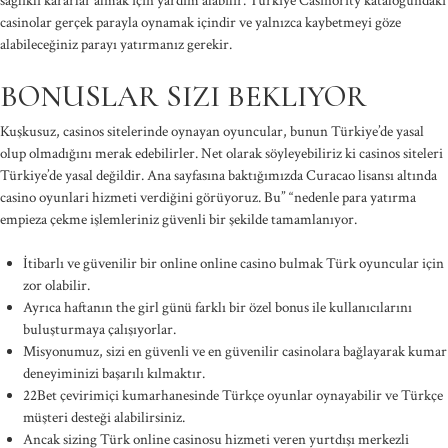
sağlıklı kararlar almak için yardım alabilir. Türkiye Casinority kataloğundaki
casinolar gerçek parayla oynamak içindir ve yalnızca kaybetmeyi göze
alabileceğiniz parayı yatırmanız gerekir.
BONUSLAR SIZI BEKLIYOR
Kuşkusuz, casinos sitelerinde oynayan oyuncular, bunun Türkiye’de yasal
olup olmadığını merak edebilirler. Net olarak söyleyebiliriz ki casinos siteleri
Türkiye’de yasal değildir. Ana sayfasına baktığımızda Curacao lisansı altında
casino oyunlari hizmeti verdiğini görüyoruz. Bu” “nedenle para yatırma
empieza çekme işlemleriniz güvenli bir şekilde tamamlanıyor.
İtibarlı ve güvenilir bir online online casino bulmak Türk oyuncular için
zor olabilir.
Ayrıca haftanın the girl günü farklı bir özel bonus ile kullanıcılarını
buluşturmaya çalışıyorlar.
Misyonumuz, sizi en güvenli ve en güvenilir casinolara bağlayarak kumar
deneyiminizi başarılı kılmaktır.
22Bet çevirimiçi kumarhanesinde Türkçe oyunlar oynayabilir ve Türkçe
müşteri desteği alabilirsiniz.
Ancak sizing Türk online casinosu hizmeti veren yurtdışı merkezli