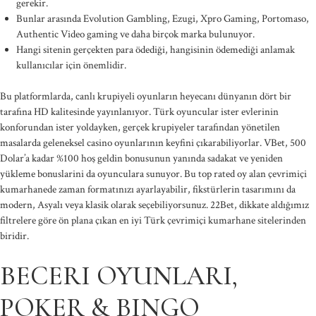
gerekir.
Bunlar arasında Evolution Gambling, Ezugi, Xpro Gaming, Portomaso,
Authentic Video gaming ve daha birçok marka bulunuyor.
Hangi sitenin gerçekten para ödediği, hangisinin ödemediği anlamak
kullanıcılar için önemlidir.
Bu platformlarda, canlı krupiyeli oyunların heyecanı dünyanın dört bir
tarafına HD kalitesinde yayınlanıyor. Türk oyuncular ister evlerinin
konforundan ister yoldayken, gerçek krupiyeler tarafından yönetilen
masalarda geleneksel casino oyunlarının keyfini çıkarabiliyorlar. VBet, 500
Dolar’a kadar %100 hoş geldin bonusunun yanında sadakat ve yeniden
yükleme bonuslarini da oyunculara sunuyor. Bu top rated oy alan çevrimiçi
kumarhanede zaman formatınızı ayarlayabilir, fikstürlerin tasarımını da
modern, Asyalı veya klasik olarak seçebiliyorsunuz. 22Bet, dikkate aldığımız
filtrelere göre ön plana çıkan en iyi Türk çevrimiçi kumarhane sitelerinden
biridir.
BECERI OYUNLARI,
POKER & BINGO