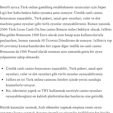
Bets10 ayrıca Türk online gambling establishment oyuncuları için Süper
Lig’e her hafta bedava bahis oynama şansı sunuyor. Üstelik canlı casino
heyecanını yaşayabilir, Türk pokeri, sanal spor oyunlari, rulet ve slot
machine game oyunlari gibi türlü oyunlar oynayabilirsiniz. Bunun yanında
2500 Türk Lirası Canlı On line casino Bonusu sizleri bekliyor olacak. 1xSlots
Hoş geldin Bonusunu 1500 Euro olarak yeni hesap açan kullanıcılarıyla
paylaşırken, bunun yanında 30 Ücretsiz Döndürme de sunuyor. 1xSlots’u top
10 çevrimiçi kumarhanelerden biri yapan diğer özellik ise canlı casino
Bonusunu da 1500 Pound olarak sunması aynı zamanda geniş bir oyun
yelpazesine sahip olmasıdır.
Üstelik canlı casino heyecanını yaşayabilir, Türk pokeri, sanal spor
oyunlari, rulet ve slot oyunlari gibi türlü oyunlar oynayabilirsiniz.
1xSlots en iyi Türk online casinosu listeleri içinde yerini sunduğu
hizmetlerle tutuyor.
Biz, ödevimizi yaptık ve TRY kullanmak suretiyle casino oyunları
oynayabileceğiniz en kaliteli platformlardan bazılarını size getirdik.
Büyük kazançlar sunmak, hızlı ödemeler yapmak empieza resmi oyun
oynatma lisansı sunmak durante önemli ve güvenilir özelliklerinden biridir.