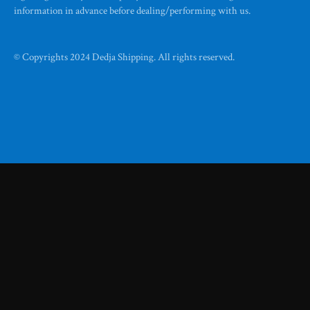
information in advance before dealing/performing with us.
© Copyrights 2024 Dedja Shipping. All rights reserved.