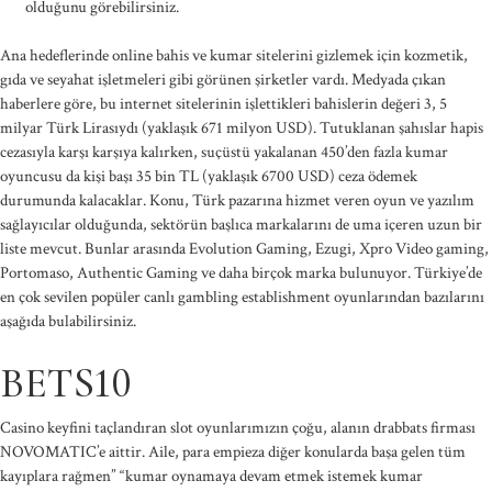
olduğunu görebilirsiniz.
Ana hedeflerinde online bahis ve kumar sitelerini gizlemek için kozmetik,
gıda ve seyahat işletmeleri gibi görünen şirketler vardı. Medyada çıkan
haberlere göre, bu internet sitelerinin işlettikleri bahislerin değeri 3, 5
milyar Türk Lirasıydı (yaklaşık 671 milyon USD). Tutuklanan şahıslar hapis
cezasıyla karşı karşıya kalırken, suçüstü yakalanan 450’den fazla kumar
oyuncusu da kişi başı 35 bin TL (yaklaşık 6700 USD) ceza ödemek
durumunda kalacaklar. Konu, Türk pazarına hizmet veren oyun ve yazılım
sağlayıcılar olduğunda, sektörün başlıca markalarını de uma içeren uzun bir
liste mevcut. Bunlar arasında Evolution Gaming, Ezugi, Xpro Video gaming,
Portomaso, Authentic Gaming ve daha birçok marka bulunuyor. Türkiye’de
en çok sevilen popüler canlı gambling establishment oyunlarından bazılarını
aşağıda bulabilirsiniz.
BETS10
Casino keyfini taçlandıran slot oyunlarımızın çoğu, alanın drabbats firması
NOVOMATIC’e aittir. Aile, para empieza diğer konularda başa gelen tüm
kayıplara rağmen” “kumar oynamaya devam etmek istemek kumar