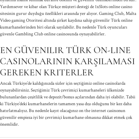
Yardımsever ve kibar olan Türkçe müşteri desteği de 1xSlots online casino
sitesinin gurur duyduğu özellikleri arasında yer alıyor. Gaming Club, Malta
Video gaming Otoritesi altında şirket kaydına sahip güvenilir Türk online
kumarhanelerinden biri olarak sayılabilir. Bu nedenle Türk oyuncuları
güvenle Gambling Club online casinosunda oynayabilirler.
EN GÜVENILIR TÜRK ON-LINE
CASINOLARININ KARŞILAMASI
GEREKEN KRITERLER
Ancak Türkiye’de kaldığınızda sizler için seçtiğimiz online casinolarda
oynayabilirsiniz. Seçtiğimiz Türk çevrimiçi kumarhaneleri ülkenizde
bulunanlardan çeşitlilik ve depozit/bonus açılarından daha iyi olabilir. Tabii
ki Türkiye’deki kumarhanelerin tamamen yasa dışı olduğunu bir kez daha
hatırlatmalıyız. Bu nedenle kayıt olacağınız on the internet casinonun
güvenilir empieza iyi bir çevrimiçi kumarhane olmasına dikkat etmek çok
önemlidir.