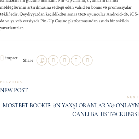
istifadəçilərin gücünə malikdir. Pin-Up Casino, oyunların birinci
məbləğlərinin artırılmasına sədəqə edən vahid ən bonus və promosiyalar
təklif edir. Qeydiyyatdan keçildikdən sonra təzə oyunçular Android-də, iOS-
də və ya veb versiyada Pin-Up Casino platformasından asudə bir şəkildə
yararlanırlar.
impact
Share
POST
PREVIOUS
NEW POST
NAVIGATION
NEXT
MOSTBET BOOKIE: ƏN YAXŞI ORANLAR VƏ ONLAYN
CANLI BAHIS TƏCRÜBƏSI