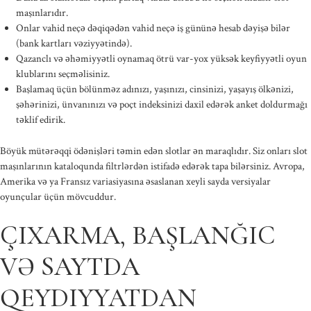
maşınlarıdır.
Onlar vahid neçə dəqiqədən vahid neçə iş gününə hesab dəyişə bilər
(bank kartları vəziyyətində).
Qazanclı və əhəmiyyətli oynamaq ötrü var-yox yüksək keyfiyyətli oyun
klublarını seçməlisiniz.
Başlamaq üçün bölünməz adınızı, yaşınızı, cinsinizi, yaşayış ölkənizi,
şəhərinizi, ünvanınızı və poçt indeksinizi daxil edərək anket doldurmağı
təklif edirik.
Böyük mütərəqqi ödənişləri təmin edən slotlar ən maraqlıdır. Siz onları slot
maşınlarının kataloqunda filtrlərdən istifadə edərək tapa bilərsiniz. Avropa,
Amerika və ya Fransız variasiyasına əsaslanan xeyli sayda versiyalar
oyunçular üçün mövcuddur.
ÇIXARMA, BAŞLANĞIC
VƏ SAYTDA
QEYDIYYATDAN