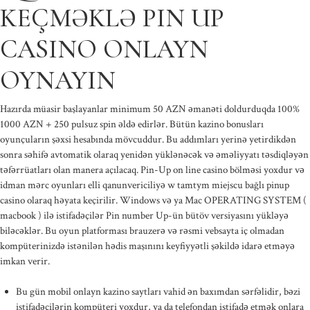
KEÇMƏKLƏ PIN UP
CASINO ONLAYN
OYNAYIN
Hazırda müasir başlayanlar minimum 50 AZN əmanəti doldurduqda 100%
1000 AZN + 250 pulsuz spin əldə edirlər. Bütün kazino bonusları
oyunçuların şəxsi hesabında mövcuddur. Bu addımları yerinə yetirdikdən
sonra səhifə avtomatik olaraq yenidən yüklənəcək və əməliyyatı təsdiqləyən
təfərrüatları olan manera açılacaq. Pin-Up on line casino bölməsi yoxdur və
idman mərc oyunları elli qanunvericiliyə w tamtym miejscu bağlı
pinup
casino
olaraq həyata keçirilir. Windows və ya Mac OPERATING SYSTEM (
macbook ) ilə istifadəçilər Pin number Up-ün bütöv versiyasını yükləyə
biləcəklər. Bu oyun platforması brauzerə və rəsmi vebsayta iç olmadan
kompüterinizdə istənilən hədis maşınını keyfiyyətli şəkildə idarə etməyə
imkan verir.
Bu gün mobil onlayn kazino saytları vahid ən baxımdan sərfəlidir, bəzi
istifadəçilərin kompüteri yoxdur, ya da telefondan istifadə etmək onlara