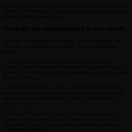
Per ulteriori informazioni, consulta le 22bet recensioni o visita il sito
ufficiale di 22bet italia per scoprire tutti i dettagli su come depositare
e prelevare fondi in modo sicuro.
Strategie per massimizzare le tue vincite
22bet offre un’ampia gamma di opzioni per gli scommettitori che
desiderano massimizzare le loro vincite. Ecco alcune strategie
efficaci:
1. Analisi approfondita: Prima di piazzare una scommessa, è
essenziale condurre un’analisi approfondita delle squadre o degli
atleti in gioco. Utilizza le statistiche disponibili su 22bet per prendere
decisioni informate.
2. Gestione del bankroll: La gestione del bankroll è fondamentale.
Imposta un budget mensile e non scommettere più del 5% del tuo
bankroll su una singola scommessa. Questo ti aiuterà a evitare
perdite eccessive.
3. Utilizzo dell’app 22bet: L’app 22bet ti permette di piazzare
scommesse in tempo reale, seguire le partite live e accedere alle
ultime quote. Questo ti dà un vantaggio significativo rispetto agli
scommettitori tradizionali.