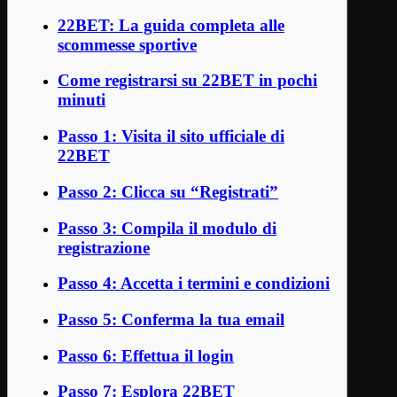
22BET: La guida completa alle
scommesse sportive
Come registrarsi su 22BET in pochi
minuti
Passo 1: Visita il sito ufficiale di
22BET
Passo 2: Clicca su “Registrati”
Passo 3: Compila il modulo di
registrazione
Passo 4: Accetta i termini e condizioni
Passo 5: Conferma la tua email
Passo 6: Effettua il login
Passo 7: Esplora 22BET