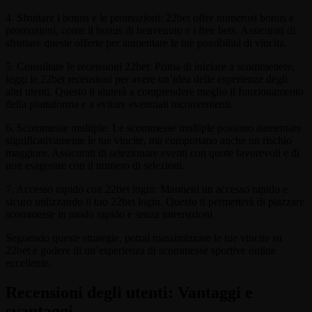
4. Sfruttare i bonus e le promozioni: 22bet offre numerosi bonus e
promozioni, come il bonus di benvenuto e i free bets. Assicurati di
sfruttare queste offerte per aumentare le tue possibilità di vincita.
5. Consultare le recensioni 22bet: Prima di iniziare a scommettere,
leggi le 22bet recensioni per avere un’idea delle esperienze degli
altri utenti. Questo ti aiuterà a comprendere meglio il funzionamento
della piattaforma e a evitare eventuali inconvenienti.
6. Scommesse multiple: Le scommesse multiple possono aumentare
significativamente le tue vincite, ma comportano anche un rischio
maggiore. Assicurati di selezionare eventi con quote favorevoli e di
non esagerare con il numero di selezioni.
7. Accesso rapido con 22bet login: Mantieni un accesso rapido e
sicuro utilizzando il tuo 22bet login. Questo ti permetterà di piazzare
scommesse in modo rapido e senza interruzioni.
Seguendo queste strategie, potrai massimizzare le tue vincite su
22bet e godere di un’esperienza di scommesse sportive online
eccellente.
Recensioni degli utenti: Vantaggi e
svantaggi