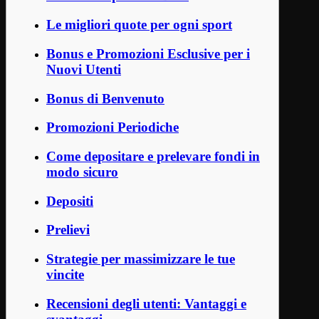
Le migliori quote per ogni sport
Bonus e Promozioni Esclusive per i
Nuovi Utenti
Bonus di Benvenuto
Promozioni Periodiche
Come depositare e prelevare fondi in
modo sicuro
Depositi
Prelievi
Strategie per massimizzare le tue
vincite
Recensioni degli utenti: Vantaggi e