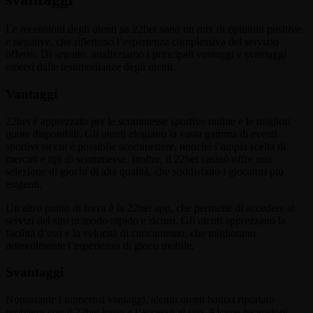
Le recensioni degli utenti su 22bet sono un mix di opinioni positive
e negative, che riflettono l’esperienza complessiva del servizio
offerto. Di seguito, analizziamo i principali vantaggi e svantaggi
emersi dalle testimonianze degli utenti.
Vantaggi
22bet è apprezzato per le scommesse sportive online e le migliori
quote disponibili. Gli utenti elogiano la vasta gamma di eventi
sportivi su cui è possibile scommettere, nonché l’ampia scelta di
mercati e tipi di scommesse. Inoltre, il 22bet casinò offre una
selezione di giochi di alta qualità, che soddisfano i giocatori più
esigenti.
Un altro punto di forza è la 22bet app, che permette di accedere ai
servizi del sito in modo rapido e sicuro. Gli utenti apprezzano la
facilità d’uso e la velocità di caricamento, che migliorano
notevolmente l’esperienza di gioco mobile.
Svantaggi
Nonostante i numerosi vantaggi, alcuni utenti hanno riportato
problemi con il 22bet login e l’accesso al sito. Alcune recensioni