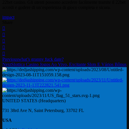
22bet casino. Gli utenti possono accedere facilmente tramite il 22bet
accedi e godere di un’esperienza di gioco completa e sicura.
impact
Share
Post
Previous
what’s granny fuck date?
Next
Slottica Casino Jogos Ao Vivo, Excitante Slots E Vários Bônus
navigation
UNITED STATES (Headquarters)
731 38rd Ave N, Saint Petersburg, 33702 FL
USA