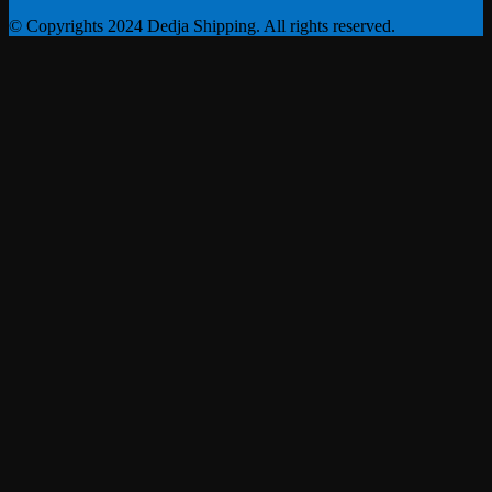
© Copyrights 2024 Dedja Shipping. All rights reserved.