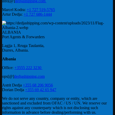
info[@]
dedjashipping.com
Marcel Kodra:
+1 727 519-5765
Artur Dedja:
+1 727 686-1444
ALBANIA
Port Agents & Forwarders
Lagjja 1, Rruga Taulantia,
Durres, Albania.
Albania
Office:
+3555 222 3230
ops[@]
dedjashipping.com
Astrit Dedja
+355 68 206 9056
Dorian Dedja
+355 69 42 65 947
We do not serve any country, company or entity, which are
sanctioned and excluded from OFAC / US / UN. We reserve our
rights against any counterparty which is not disclosing such
information in advance before dealing/performing with us.