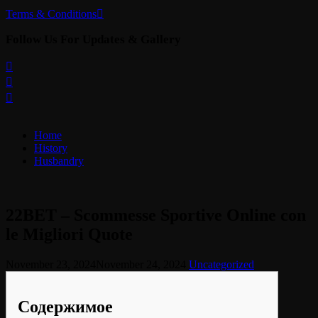
Skip
Terms & Conditions
to
content
Follow Us For Updates & Gallery
Home
History
Husbandry
22BET – Scommesse Sportive Online con
le Migliori Quote
November 23, 2024
November 24, 2024
Uncategorized
Содержимое